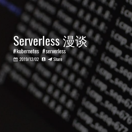
Serverless 漫谈
kubernetes
serverless
2019/12/02
Share


