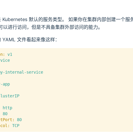
 服务是 Kubernetes 默认的服务类型。 如果你在集群内部创建一
可以进行访问，但是不具备集群外部访问的能力。
服务的 YAML 文件看起来像这样：
on:
v1
rvice
:
my-internal-service
:
y-app
ClusterIP
:
http
:
80
etPort:
80
ocol:
TCP