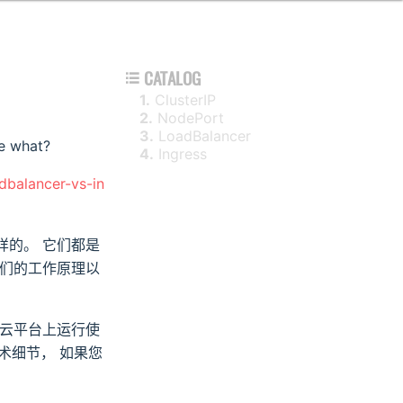
CATALOG

1.
ClusterIP
2.
NodePort
3.
LoadBalancer
e what?
4.
Ingress
dbalancer-vs-in
怎么样的。 它们都是
它们的工作原理以
他云平台上运行使
技术细节， 如果您