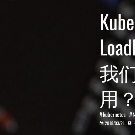
Kube
Load
我
用
kubernetes
N
2018/03/21

