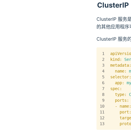
ClusterIP
ClusterIP
的其他应用程序
ClusterIP 
1
apiVersi
2
kind:
Se
3
metadata
4
  name:
5
selector
6
  app:
m
7
spec:
8
  type:
9
  ports:
10
  - name
11
    port
12
    targ
13
    prot