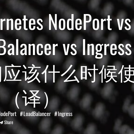
rnetes NodePort vs
Balancer vs Ingre
们应该什么时候
？（译）
odePort
LoadBalancer
Ingress
Share
