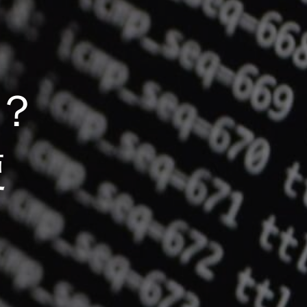
ss？
使