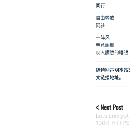
同行
自由奔放
同驻
一阵风
春意阑珊
映入朦胧的睡眼
除特别声明本站
文链接地址。
Next Post
Lets Encrypt
100% HTTPS