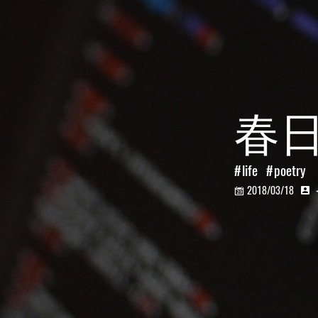
春
life
poetry
2018/03/18

