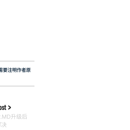
需要注明作者原
ost
or.MD升级后
解决