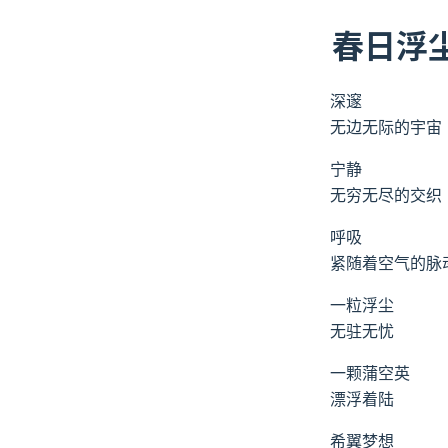
春日浮
深邃
无边无际的宇宙
宁静
无穷无尽的交织
呼吸
紧随着空气的脉
一粒浮尘
无驻无忧
一颗蒲空英
漂浮着陆
希翼梦想