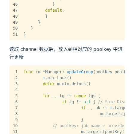
46
            }
47
default
:
48
         }
49
      }
50
   }
51
}
读取 channel 数据后，放入到相对应的 poolkey 中进
行更新
1
func
(m *Manager)
updateGroup
(poolKey poolKey,
2
	m.mtx.Lock()
3
defer
 m.mtx.Unlock()
4
5
for
 _, tg := 
range
 tgs {
6
if
 tg != 
nil
 { 
// Some Discove
7
if
 _, ok := m.targets[
8
				m.targets[po
9
			}
10
// poolkey: job_name + provider_n,
11
			m.targets[poolKey][tg