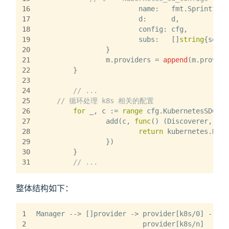
16
			name:   fmt.Sprintf(
"%
17
			d:      d,
18
			config: cfg,
19
			subs:   []
string
{setNa
20
		}
21
		m.providers = 
append
(m.provide
22
	}
23
24
// ...
25
// 循环处理 k8s 相关的配置
26
for
 _, c := 
range
 cfg.KubernetesSDConf
27
		add(c, 
func
()
(Discoverer, err
28
return
 kubernetes.New(
29
		})
30
	}
31
// ...
整体结构如下：
1
Manager --> []provider -> provider[k8s/0] -->  
2
                          provider[k8s/n]      