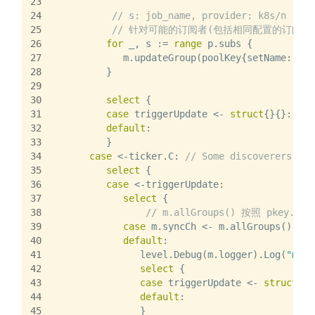
23
24
// s: job_name, provider: k8s/n
25
// 针对可能的订阅者(包括相同配置的订阅者
26
for
 _, s := 
range
 p.subs {
27
            m.updateGroup(poolKey{setName: s, 
28
         }
29
30
select
 {
31
case
 triggerUpdate <- 
struct
{}{}:
32
default
:
33
         }
34
case
 <-ticker.C: 
// Some discoverers sen
35
select
 {
36
case
 <-triggerUpdate:
37
select
 {
38
// m.allGroups() 按照 pkey.Se
39
case
 m.syncCh <- m.allGroups(): 
40
default
:
41
               level.Debug(m.logger).Log(
"msg"
42
select
 {
43
case
 triggerUpdate <- 
struct
{}{
44
default
:
45
               }