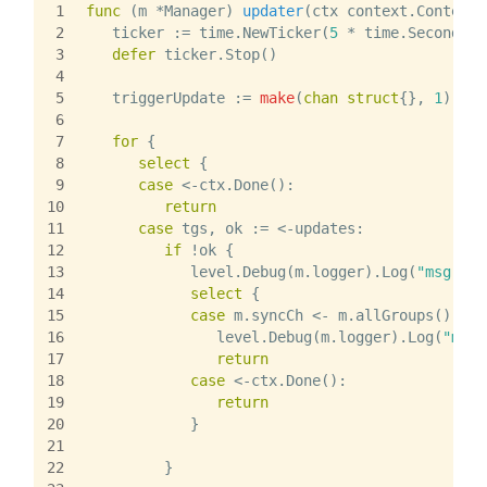
1
func
(m *Manager)
updater
(ctx context.Context,
2
   ticker := time.NewTicker(
5
 * time.Second)
3
defer
 ticker.Stop()
4
5
   triggerUpdate := 
make
(
chan
struct
{}, 
1
)
6
7
for
 {
8
select
 {
9
case
 <-ctx.Done():
10
return
11
case
 tgs, ok := <-updates:
12
if
 !ok {
13
            level.Debug(m.logger).Log(
"msg"
, 
"
14
select
 {
15
case
 m.syncCh <- m.allGroups(): 
//
16
               level.Debug(m.logger).Log(
"msg"
17
return
18
case
 <-ctx.Done():
19
return
20
            }
21
22
         }