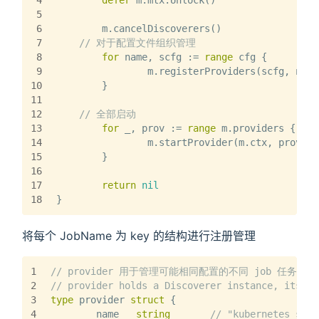
4
defer
 m.mtx.Unlock()
5
6
	m.cancelDiscoverers()
7
// 对于配置文件组织管理
8
for
 name, scfg := 
range
 cfg {
9
		m.registerProviders(scfg, name
10
	}
11
12
// 全部启动
13
for
 _, prov := 
range
 m.providers {
14
		m.startProvider(m.ctx, prov)
15
	}
16
17
return
nil
18
}
将每个 JobName 为 key 的结构进行注册管理
1
// provider 用于管理可能相同配置的不同 job 任务
2
// provider holds a Discoverer instance, its co
3
type
 provider 
struct
 {
4
	name   
string
// "kubernetes_sd_c