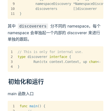
9
	namespaceDiscovery *NamespaceDiscovery
10
	discoverers        []discoverer       
11
}
其中
分不同的 namespace，每个
discoverers
namespace 会单独起一个内部的 discoverer 来进行
单独的跟踪。
1
// This is only for internal use.
2
type
 discoverer 
interface
 {
3
	Run(ctx context.Context, up 
chan
<- []*t
4
}
初始化和运行
main 函数入口
1
func
main
()
 {
2
// ...