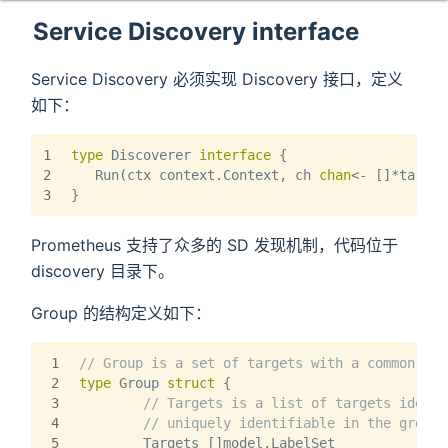
Service Discovery interface
Service Discovery 必须实现 Discovery 接口，定义
如下：
1
type
 Discoverer 
interface
 {
2
   Run(ctx context.Context, ch 
chan
<- []*target
3
}
Prometheus 支持了众多的 SD 发现机制，代码位于
discovery 目录下。
Group 的结构定义如下：
1
// Group is a set of targets with a common lab
2
type
 Group 
struct
 {
3
// Targets is a list of targets identi
4
// uniquely identifiable in the group 
5
	Targets []model.LabelSet