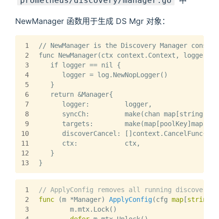
prometheus/discovery/manager.go
NewManager 函数用于生成 DS Mgr 对象：
1
// NewManager is the Discovery Manager constru
2
func NewManager(ctx context.Context, logger lo
3
   if logger == nil {
4
      logger = log.NewNopLogger()
5
   }
6
   return &Manager{
7
      logger:         logger,
8
      syncCh:         make(chan map[string][]*
9
      targets:        make(map[poolKey]map[str
10
      discoverCancel: []context.CancelFunc{},
11
      ctx:            ctx,
12
   }
13
}
1
// ApplyConfig removes all running discovery p
2
func
(m *Manager)
ApplyConfig
(cfg 
map
[
string
]s
3
	m.mtx.Lock()