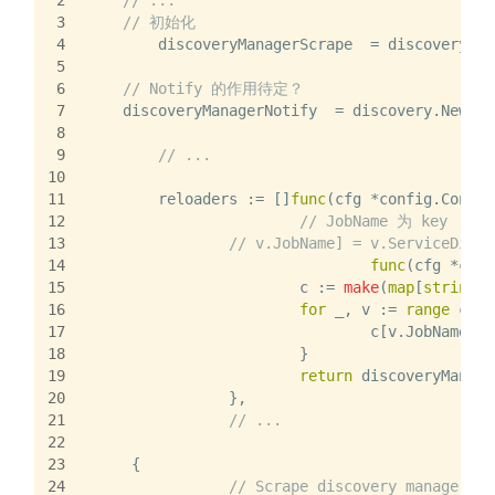
3
// 初始化 
4
	discoveryManagerScrape  = discovery.N
5
6
// Notify 的作用待定？
7
    discoveryManagerNotify  = discovery.NewMan
8
9
// ...
10
11
	reloaders := []
func
(cfg *config.Config
12
// JobName 为 key 
13
// v.JobName] = v.ServiceDisco
14
func
(cfg *conf
15
			c := 
make
(
map
[
string
]s
16
for
 _, v := 
range
 cfg.
17
				c[v.JobName
18
			}
19
return
 discoveryManage
20
		},
21
// ...
22
23
     {
24
// Scrape discovery manager.