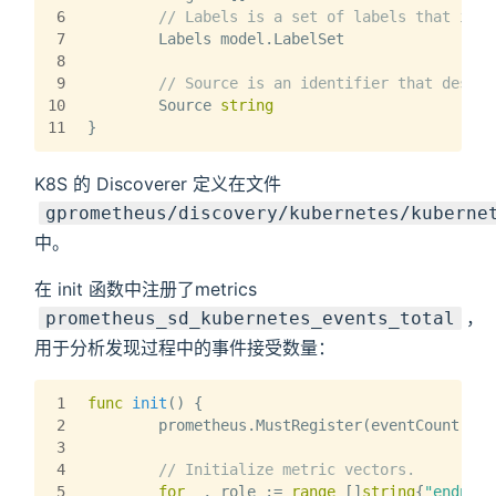
6
// Labels is a set of labels that is c
7
	Labels model.LabelSet
8
9
// Source is an identifier that descri
10
	Source 
string
11
}
K8S 的 Discoverer 定义在文件
gprometheus/discovery/kubernetes/kuberne
中。
在 init 函数中注册了metrics
，
prometheus_sd_kubernetes_events_total
用于分析发现过程中的事件接受数量：
1
func
init
()
 {
2
	prometheus.MustRegister(eventCount)
3
4
// Initialize metric vectors.
5
for
 _, role := 
range
 []
string
{
"endpoin