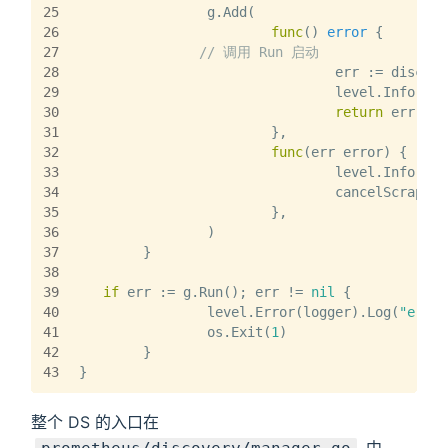
25
		g.Add(
26
func
()
error
 {
27
// 调用 Run 启动
28
				err := disc
29
				level.Info(l
30
return
 err
31
			},
32
func
(err error)
 {
33
				level.Info(l
34
				cancelScrape()
35
			},
36
		)
37
	}
38
39
if
 err := g.Run(); err != 
nil
 {
40
		level.Error(logger).Log(
"err"
,
41
		os.Exit(
1
)
42
	}
43
}
整个 DS 的入口在
中