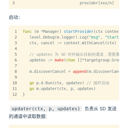
3
                          provider[xxx/n]      
启动：
1
func
(m *Manager)
startProvider
(ctx context.Co
2
   level.Debug(m.logger).Log(
"msg"
, 
"Starting 
3
   ctx, cancel := context.WithCancel(ctx)
4
5
// updates 为 SD 对外输出目标的通道，需要重点
6
   updates := 
make
(
chan
 []*targetgroup.Group)
7
8
   m.discoverCancel = 
append
(m.discoverCancel,
9
10
go
 p.d.Run(ctx, updates) 
// 循环启动
11
go
 m.updater(ctx, p, updates)
12
}
负责从 SD 发送
updater(ctx, p, updates)
的通道中读取数据: