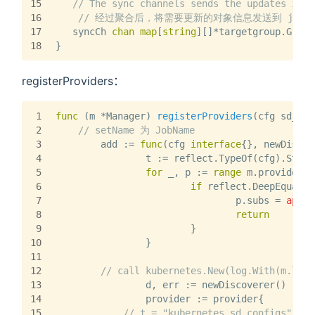
15
// The sync channels sends the updates in m
16
// 经过聚合后，将需要更新的对象信息发送到 jobNa
17
   syncCh 
chan
map
[
string
][]*targetgroup.Group
18
}
registerProviders：
1
func
(m *Manager)
registerProviders
(cfg sd_con
2
// setName 为 JobName
3
	add := 
func
(cfg 
interface
{}, newDiscov
4
		t := reflect.TypeOf(cfg).Stri
5
for
 _, p := 
range
 m.providers 
6
if
 reflect.DeepEqual(c
7
				p.subs = 
appen
8
return
9
			}
10
		}
11
12
// call kubernetes.New(log.With(m.logg
13
		d, err := newDiscoverer()
14
		provider := provider{
15
// t = "kubernetes_sd_configs"