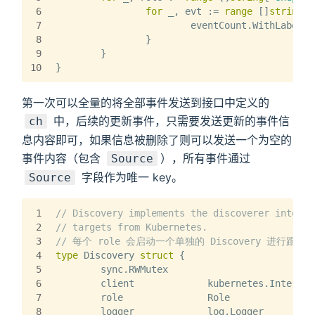
6
for
 _, evt := 
range
 []
string
{
"
7
			eventCount.WithLabel
8
		}
9
	}
10
}
第一次可以全量的将全部事件发送到接口中定义的
中，后续的更新事件，只需要发送更新的事件信
ch
息内容即可，如果信息被删除了则可以发送一个为空的
事件内容（包含
），所有事件通过
Source
字段作为唯一 key。
Source
1
// Discovery implements the discoverer interfa
2
// targets from Kubernetes.
3
// 每个 role 会启动一个单独的 Discovery 进行跟踪
4
type
 Discovery 
struct
 {
5
	sync.RWMutex
6
	client             kubernetes.Interfac
7
	role               Role
8
	logger             log.Logger