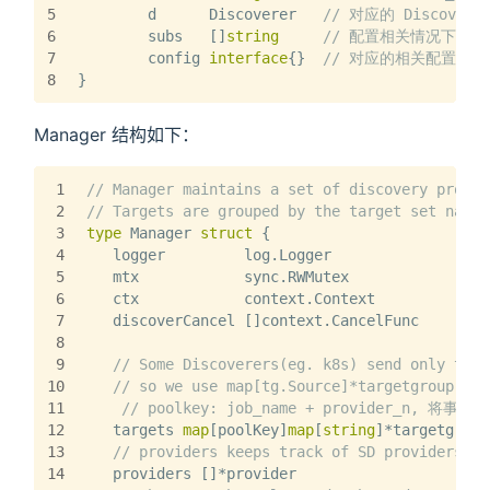
5
	d      Discoverer   
// 对应的 Discoverer
6
	subs   []
string
// 配置相关情况下的，可
7
	config 
interface
{}  
// 对应的相关配置
8
}
Manager 结构如下：
1
// Manager maintains a set of discovery provid
2
// Targets are grouped by the target set name.
3
type
 Manager 
struct
 {
4
   logger         log.Logger
5
   mtx            sync.RWMutex
6
   ctx            context.Context
7
   discoverCancel []context.CancelFunc
8
9
// Some Discoverers(eg. k8s) send only the 
10
// so we use map[tg.Source]*targetgroup.Gro
11
// poolkey: job_name + provider_n, 
12
   targets 
map
[poolKey]
map
[
string
]*targetgroup
13
// providers keeps track of SD providers.
14
   providers []*provider