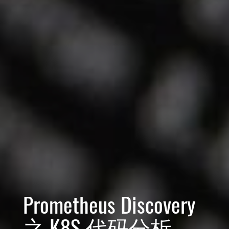
Prometheus Discovery
之 K8S 代码分析