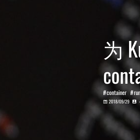
为 K
con
container
ru
2018/09/29

