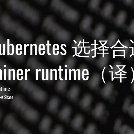
ubernetes 选择
tainer runtime（
ntime
Share
