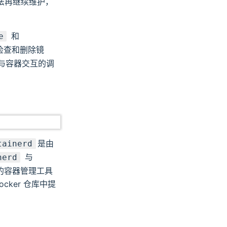
支持将无法再继续维护，
和
e
，检查和删除镜
供与容器交互的调
是由
tainerd
与
nerd
增长的容器管理工具
ocker 仓库中提