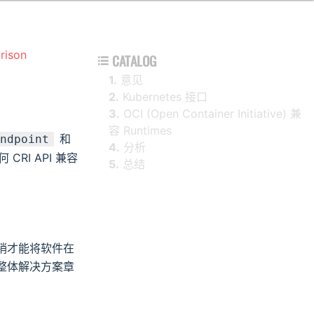
rison
CATALOG

1.
意见
2.
Kubernetes 接口
3.
OCI (Open Container Initiative) 兼
容 Runtimes
和
endpoint
4.
分析
CRI API 兼容
5.
总结
销才能将软件在
整体解决方案章