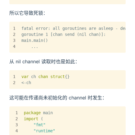
所以它导致死锁：
1
fatal error: all goroutines are asleep - deadlo
2
goroutine 1 [chan send (nil chan)]:
3
main.main()
4
    ...
从 nil channel 读取时也是如此：
1
var
 ch 
chan
struct
{}
2
<-ch
这可能在传递尚未初始化的 channel 时发生：
1
package
 main
2
import
 (
3
"fmt"
4
"runtime"