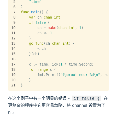
5
"time"
6
)
7
func
main
()
 {
8
var
 ch 
chan
int
9
if
false
 {
10
        ch = 
make
(
chan
int
, 
1
)
11
        ch <- 
1
12
    }
13
go
func
(ch 
chan
int
)
 {
14
        <-ch
15
    }(ch)
16
17
    c := time.Tick(
1
 * time.Second)
18
for
range
 c {
19
        fmt.Printf(
"#goroutines: %d\n"
, runtim
20
    }
21
}
在这个例子中有一个明显的错误 -
在
if false {
更复杂的程序中它更容易忽略，将 channel 设置为了
nil。