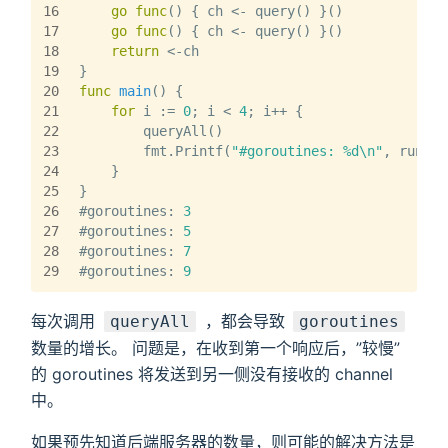
16
go
func
()
 { ch <- query() }()
17
go
func
()
 { ch <- query() }()
18
return
 <-ch
19
}
20
func
main
()
 {
21
for
 i := 
0
; i < 
4
; i++ {
22
        queryAll()
23
        fmt.Printf(
"#goroutines: %d\n"
, runtim
24
    }
25
}
26
#goroutines: 
3
27
#goroutines: 
5
28
#goroutines: 
7
29
#goroutines: 
9
每次调用
，都会导致
queryAll
goroutines
数量的增长。 问题是，在收到第一个响应后，”较慢”
的 goroutines 将发送到另一侧没有接收的 channel
中。
如果预先知道后端服务器的数量，则可能的解决方法是