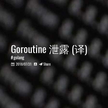
Goroutine 泄露 (译)
golang
2018/07/31
Share


